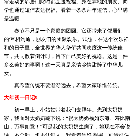
常走动的邻居们此时都互送祝福。身在异地的朋友、同
学也通过短信表达祝福。看着一条条拜年短信，心里满
是温暖。
春节不只是一个家庭的团圆。它还带来了邻居们
的'互相沟通，朋友们的团聚欢乐。试想，在这个欢乐祥
和的日子里，全世界的华人华侨共同欢度这一传统佳
节，共同数着倒计时，留下自己美好的祝愿。这是一件
多么美好的事啊！这一天真是亲情乡情甜醉了中华儿
女。
真希望传统不要渐渐远去，希望大家珍惜传统。
大年初一日记9
初一早上，小姑姑带着我们去拜年。先到太奶奶
家，我面对太奶奶跪下说：“祝太奶奶福如东海、寿比南
山，万事如意！”可是我的太奶奶生病了，她现在不会说
话，不会动，也不认识人，我看着她好 想哭，可我忍住