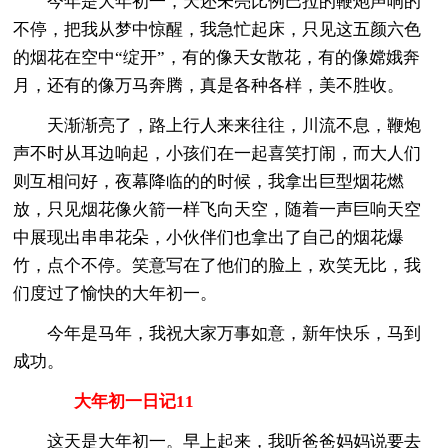
今年是大年初一，天还未亮比例巴拉的鞭炮声响的
不停，把我从梦中惊醒，我急忙起床，只见这五颜六色
的烟花在空中“绽开”，有的像天女散花，有的像嫦娥奔
月，还有的像万马奔腾，真是各种各样，美不胜收。
天渐渐亮了，路上行人来来往往，川流不息，鞭炮
声不时从耳边响起，小孩们在一起喜笑打闹，而大人们
则互相问好，夜幕降临的的时候，我拿出巨型烟花燃
放，只见烟花像火箭一样飞向天空，随着一声巨响天空
中展现出串串花朵，小伙伴们也拿出了自己的烟花爆
竹，点个不停。笑意写在了他们的脸上，欢笑无比，我
们度过了愉快的大年初一。
今年是马年，我祝大家万事如意，新年快乐，马到
成功。
大年初一日记11
这天是大年初一。早上起来，我听爸爸妈妈说要去