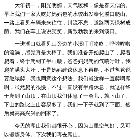
大年初一，阳光明媚，天气暖和，像是春天似的。
早上我们一家人吃好妈妈包的水饺出发奉化溪口爬山。
一路上看见车辆来来往往，川流不息，道路两旁绿树成
荫。我们在车上说说笑笑，新致勃勃的来到溪口。
一进溪口就看见山旁边的小溪叮叮咚咚，哗啦哗啦
的流淌，感觉真是太棒了。我们准备开始爬山了，爬着
爬着，终于爬到了半山腰，爸爸妈妈爬的气喘吁吁，我
爬的满头大汗，于是妈妈建议休息下再爬，不过爸爸说
要继续爬，我也同意这个想法。我们就这样一直爬啊爬
啊，虽然爬的很慢，不过一直没有半路休息，就这样终
于爬到了山顶，在山顶我们休息了一会儿，就下山了。
下山的路比上山容易多了，我们一下子就到了下面。然
后就高高兴兴的回家了。
今天的爬山我们都很开心，因为山里空气好，又可
以锻炼身体。下次我们再去爬山。