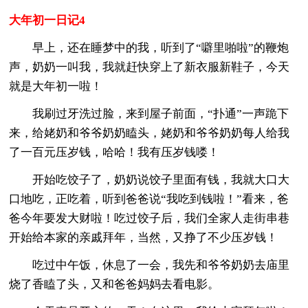
大年初一日记4
早上，还在睡梦中的我，听到了“噼里啪啦”的鞭炮
声，奶奶一叫我，我就赶快穿上了新衣服新鞋子，今天
就是大年初一啦！
我刷过牙洗过脸，来到屋子前面，“扑通”一声跪下
来，给姥奶和爷爷奶奶瞌头，姥奶和爷爷奶奶每人给我
了一百元压岁钱，哈哈！我有压岁钱喽！
开始吃饺子了，奶奶说饺子里面有钱，我就大口大
口地吃，正吃着，听到爸爸说“我吃到钱啦！”看来，爸
爸今年要发大财啦！吃过饺子后，我们全家人走街串巷
开始给本家的亲戚拜年，当然，又挣了不少压岁钱！
吃过中午饭，休息了一会，我先和爷爷奶奶去庙里
烧了香瞌了头，又和爸爸妈妈去看电影。