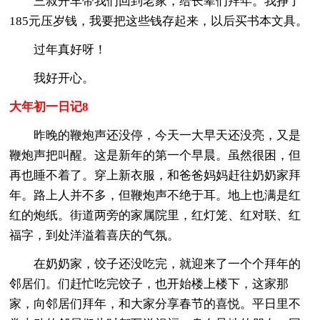
三叔开车带我们回到老家，给长辈们拜年。我挣了
185元压岁钱，我要把这些钱存起来，以后买书本文具。
过年真好呀！
我好开心。
大年初一日记8
昨晚的鞭炮声还没停，今天一大早天还没亮，又是
鞭炮声把叫醒。这是新年的第一个早晨。虽然很困，但
再也睡不着了。穿上新衣服，和爸爸妈妈赶往奶奶家拜
年。路上人并不多，但鞭炮声不绝于耳。地上也满是红
红的炮纸。街道两旁的家属院里，红灯笼、红对联、红
福字，到处洋溢着喜庆的气氛。
在奶奶家，饺子还没吃完，就迎来了一个个拜年的
邻居们。们赶忙吃完饺子，也开始楼上楼下，这家那
家，向邻居们拜年，和大家分享春节的喜悦。平日里不