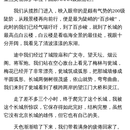
我们从揽胜门进入，映入眼帘的是颇有气势的200级
陡阶，从顾景楼再向前行，便是最为陡峭的“百步峻”，
此时的我们已经气喘吁吁，到了百步峻，就到了长城的
最高点白云楼，白云楼是看临海全景的最佳处，视眼十
分开阔，我看见了清波漾漾的东湖。
途中我们经过了城隍庙和广文寺。望天坛。烟云
阁。将军炮。我们站在空心敌台上看见了梅林与瓮城，
梅花已经开了非常漂亮，瓮城筑成弧形，把那城墙修成
半圆弧形。长城两侧树很茂盛，依山就势，弯弯曲曲。
我们来到了瓮城看到了横跨两岸的望江门大桥和灵江。
走了差不多三个小时，终于爬完了这个长城，我被
这个长城所惊叹，它保存得如此完好，结构完整，虽然
它没有北京长城的雄伟，但它也有自己的美。
天色渐渐暗了下来，我们带着满身的疲倦回家了。