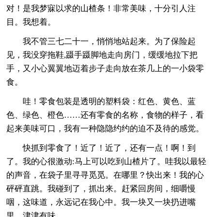
对！是我梦寐以求的山楂条！非常美味，十分引人注
目。我想着。
我不管三七二十一，悄悄地站起来。为了保险起
见，我没穿拖鞋,蹑手蹑脚地走向房门，缓缓地拉下把
手，又小心翼翼地迈着步子走向放在茶几上的一小袋零
食。
哇！零食包装是透明的塑料袋：红色、黄色、蓝
色、绿色、橙色……还有零食的名称，食物的样子，看
起来美味可口，我有一种隐隐约约的迫不及待的感觉。
快抓到零食了！近了！近了，还有一点！啊！到
了。我的心很激动:马上可以吃到山楂片了。哇我以最轻
的声音，在袋子里寻寻觅觅。在哪里？快出来！我的心
砰砰直跳。我碰到了，抓出来。赶紧回房间，细嚼慢
咽，这味道，永远记在我心中。我一块又一块扔进嘴
里，津津有味。