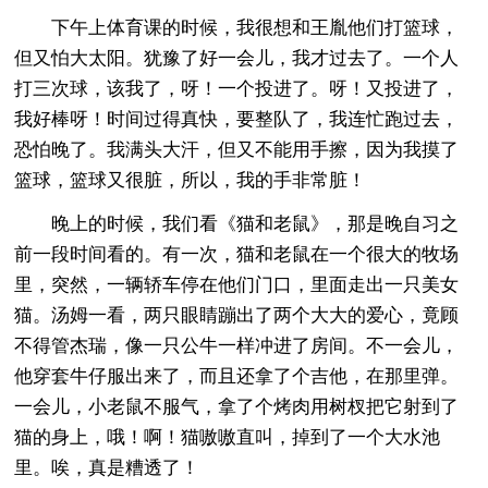
下午上体育课的时候，我很想和王胤他们打篮球，
但又怕大太阳。犹豫了好一会儿，我才过去了。一个人
打三次球，该我了，呀！一个投进了。呀！又投进了，
我好棒呀！时间过得真快，要整队了，我连忙跑过去，
恐怕晚了。我满头大汗，但又不能用手擦，因为我摸了
篮球，篮球又很脏，所以，我的手非常脏！
晚上的时候，我们看《猫和老鼠》，那是晚自习之
前一段时间看的。有一次，猫和老鼠在一个很大的牧场
里，突然，一辆轿车停在他们门口，里面走出一只美女
猫。汤姆一看，两只眼睛蹦出了两个大大的爱心，竟顾
不得管杰瑞，像一只公牛一样冲进了房间。不一会儿，
他穿套牛仔服出来了，而且还拿了个吉他，在那里弹。
一会儿，小老鼠不服气，拿了个烤肉用树杈把它射到了
猫的身上，哦！啊！猫嗷嗷直叫，掉到了一个大水池
里。唉，真是糟透了！