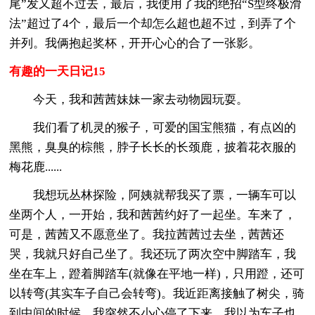
尾”发又超不过去，最后，我使用了我的绝招“S型终极滑
法”超过了4个，最后一个却怎么超也超不过，到弄了个
并列。我俩抱起奖杯，开开心心的合了一张影。
有趣的一天日记15
今天，我和茜茜妹妹一家去动物园玩耍。
我们看了机灵的猴子，可爱的国宝熊猫，有点凶的
黑熊，臭臭的棕熊，脖子长长的长颈鹿，披着花衣服的
梅花鹿......
我想玩丛林探险，阿姨就帮我买了票，一辆车可以
坐两个人，一开始，我和茜茜约好了一起坐。车来了，
可是，茜茜又不愿意坐了。我拉茜茜过去坐，茜茜还
哭，我就只好自己坐了。我还玩了两次空中脚踏车，我
坐在车上，蹬着脚踏车(就像在平地一样)，只用蹬，还可
以转弯(其实车子自己会转弯)。我近距离接触了树尖，骑
到中间的时候，我突然不小心停了下来，我以为车子也