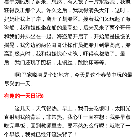
着手划船划了起来。忽然，有人拨了一片水给我，我疯
狂得反击那个人。许久之后，我玩得满头大汗，这时，
妈妈让我上了岸，离开了划船区。接着我们又玩起了海
盗船，我和姐姐坐在船的最高处，后来又来了两个哥哥
和我们并排坐在一起。海盗船开启了，开始船是慢慢的
摇晃，我旁边的两位哥哥让操作员把船开到最高点，船
高到极点时，我和姐姐惊心动魄，吓得魂都散了。最
后，我们还玩了蹦极，走钢丝，跳跳床等等。
啊!马家嘟真是个好地方，今天是这个春节中玩的最
尽兴的一天。
有趣的一天日记8
这几天，天气很热。早上，我们去吃饭时，太阳光
直射到我的背后，非常热。我心里一直在想：我要早点
吃完早饭，回到教师里去。要不然怎么行呢！就吃了一
个早饭，我就已经汗流浃背了！