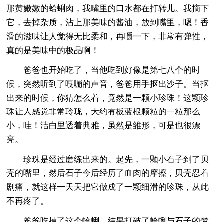
那黄嫩嫩的蛤蜊肉，我嘴里的口水都在打转儿。我摘下
它，去掉杂质，沾上那美味的酱油，放到嘴里，嗯！香
滑的滋味让人觉得无比柔和，再嚼一下，非常有弹性，
真的是美味中的极品啊！
爸爸也开始吃了，当他吃到好像是第七八个的时
候，突然听到了嘎嘣的声音，爸爸用手抠出沙子。当抠
出来的时候，你猜怎么着，竟然是一颗小珍珠！这颗珍
珠让人感觉非常玲珑，大约有板蓝根颗粒的一粒那么
小，哇！洁白里透着典雅，虽然是雏形，可是也很漂
亮。
珍珠是经过磨练出来的。起先，一颗小石子到了贝
壳的嘴里，然后石子今后经历了血肉的摩擦，贝壳忍着
剧痛，就这样一天天把它做成了一颗细滑的珍珠，从此
不再疼了。
爸爸吃掉了这个蛤蜊，结果打破了蛤蜊与石子的梦