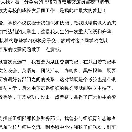
今天我怀着十分激动的情绪向母校递交这份留校申请书。
续为母校的成长发展而工作，是我此时最大的梦想！
爱。学校不仅仅授于我知识和技能，教我以塌实做人的态
知书达礼的大学生，这是我人生的一次重大飞跃和升华。
接着约那些学习积极分子交，然后对这个同学晓之以
语系的收费问题做了一点贡献。
系首次竞选中，我被选为系团委副书记，在系团委书记李
文艺晚会、英语角、团队活动，办橱窗、黑板报等。既要
要协调好各部门之间的关系，这对我既是个考验也是个锻
着别人学，后来由英语系组织的晚会我就能独立主持了。
景等等，非常成功，没出一点差错，赢得了广大师生的赞
委担任组织部部长兼财务部长。我曾参与组织青年志愿者
兄弟学校与师生交流，到乡镇中小学和孩子们联欢，到车