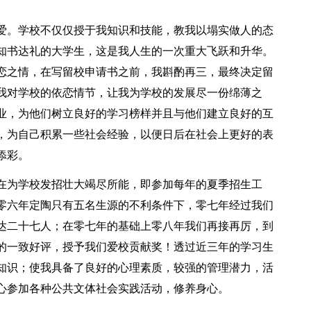
爱。学校不仅仅授于我知识和技能，教我以塌实做人的态
知书达礼的大学生，这是我人生的一次重大飞跃和升华。
恋之情，在写留校申请书之前，我斟酌再三，最终决定留
我对学校的依恋情节，让我为学校的发展尽一份绵薄之
业，为他们树立良好的学习榜样并且与他们建立良好的互
，为自己积累一些社会经验，以便日后在社会上更好的表
添彩。
在为学校发招壮大竭尽所能，即参加每年的夏季招生工
零六年定陶只有五名生源的不利条件下，零七年经过我们
达二十七人；在零七年的基础上零八年我们再接再厉，到
的一致好评，授予我们爱校贡献奖！透过近三年的学习生
知识；使我具备了良好的心理素质，较强的管理潜力，活
心参加各种公共文体社会实践活动，修养身心。