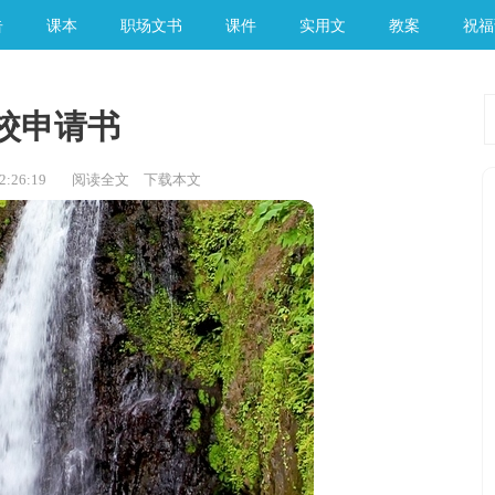
告
课本
职场文书
课件
实用文
教案
祝福
校申请书
:26:19
阅读全文
下载本文