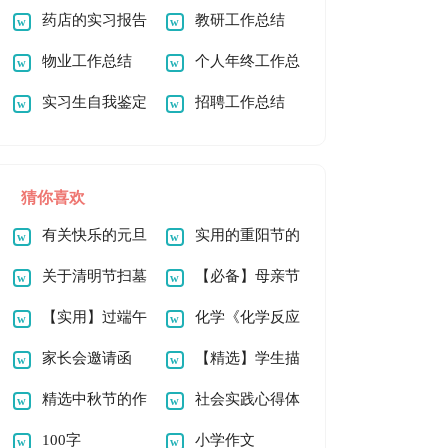
书
药店的实习报告
教研工作总结
范文汇编五篇
物业工作总结
个人年终工作总
实习生自我鉴定
结汇编15篇
招聘工作总结
15篇
猜你喜欢
有关快乐的元旦
实用的重阳节的
作文100字四篇
关于清明节扫墓
作文600字3篇
【必备】母亲节
作文800字汇总5篇
【实用】过端午
的作文100字锦集十
化学《化学反应
节的作文500字锦集
家长会邀请函
篇
中的能量变化》教案
【精选】学生描
6篇
(汇编15篇)
精选中秋节的作
6篇
写小学的作文400字
社会实践心得体
文300字锦集5篇
100字
九篇
会(通用15篇)
小学作文