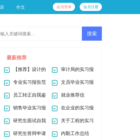
会员登录
会员注册
语
作文
最新推荐
【推荐】设计的
审计局的实习报
实习报告汇总8篇
专业实习报告范
告
文员毕业实习报
文集合7篇
员工转正自我鉴
告
就业推荐信
定(15篇)
销售毕业实习报
在企业的实习报
告
研究生面试自我
告范文合集五篇
关于工程的实习
介绍
研究生答辩申请
报告合集8篇
内勤工作总结