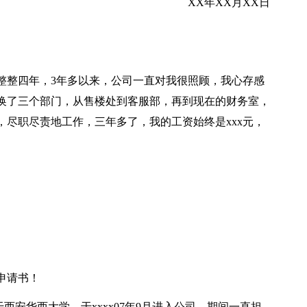
XX年XX月XX日
整整四年，3年多以来，公司一直对我很照顾，我心存感
换了三个部门，从售楼处到客服部，再到现在的财务室，
尽职尽责地工作，三年多了，我的工资始终是xxx元，
申请书！
安华西大学。于xxxx07年9月进入公司，期间一直担