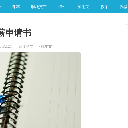
告
课本
职场文书
课件
实用文
教案
祝福
薪申请书
:32:21
阅读全文
下载本文