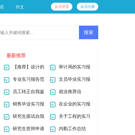
会员登录
会员注册
语
作文
最新推荐
【推荐】设计的
审计局的实习报
实习报告汇总8篇
专业实习报告范
告
文员毕业实习报
文集合7篇
员工转正自我鉴
告
就业推荐信
定(15篇)
销售毕业实习报
在企业的实习报
告
研究生面试自我
告范文合集五篇
关于工程的实习
介绍
研究生答辩申请
报告合集8篇
内勤工作总结