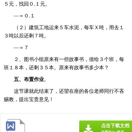
５元，找回０.１元。
—＝０.１
（２）建筑工地运来５车水泥，每车Ｘ吨，用去１
３吨以后还剩７吨。
—＝７
２、图书小组原来有一些故事书，借给３个班，每
班１８本，还剩３５本。原来有故事书多少本？
五、布置作业
。
这节课就此结束了，还望在座的各位老师同行不吝
赐教，提出宝贵意见！
点击下载文档
文档为doc格式