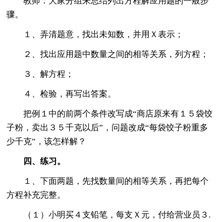
教师：大家分组来总结列出方程解应用题的一般步
骤。
１、弄清题意，找出未知数，并用Ｘ表示；
２、找出应用题中数量之间的相等关系，列方程；
３、解方程；
４、检验，再写出答案。
把例１中的前两个条件改写成“商店原来有１５袋饺
子粉，卖出３５千克以后”，问题改成“每袋饺子粉重多
少千克”，该怎样解？
四、练习。
１、下面两题，先找数量间的相等关系，再把每个
方程补充完整。
（１）小明买４支铅笔，每支Ｘ元，付给营业员３.