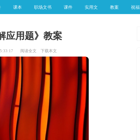
告
课本
职场文书
课件
实用文
教案
祝福
解应用题》教案
:33:17
阅读全文
下载本文