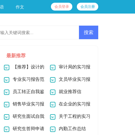
会员登录
会员注册
语
作文
最新推荐
【推荐】设计的
审计局的实习报
实习报告汇总8篇
专业实习报告范
告
文员毕业实习报
文集合7篇
员工转正自我鉴
告
就业推荐信
定(15篇)
销售毕业实习报
在企业的实习报
告
研究生面试自我
告范文合集五篇
关于工程的实习
介绍
研究生答辩申请
报告合集8篇
内勤工作总结