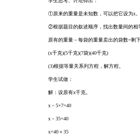
学生思考、讨论得出：
①原来的重量是未知数，可以把它设为x
②根据题目的叙述顺序，找出数量间的相
原有的重量－每袋的重量卖出的袋数=剩
(x千克)(5千克)(7袋)(40千克)
(3)根据等量关系列方程，解方程。
学生试做：
解：设原有x千克。
x－5×7=40
x－35=40
x=40＋35