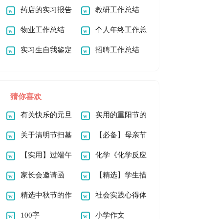
书
药店的实习报告
教研工作总结
范文汇编五篇
物业工作总结
个人年终工作总
实习生自我鉴定
结汇编15篇
招聘工作总结
15篇
猜你喜欢
有关快乐的元旦
实用的重阳节的
作文100字四篇
关于清明节扫墓
作文600字3篇
【必备】母亲节
作文800字汇总5篇
【实用】过端午
的作文100字锦集十
化学《化学反应
节的作文500字锦集
家长会邀请函
篇
中的能量变化》教案
【精选】学生描
6篇
(汇编15篇)
精选中秋节的作
6篇
写小学的作文400字
社会实践心得体
文300字锦集5篇
100字
九篇
会(通用15篇)
小学作文