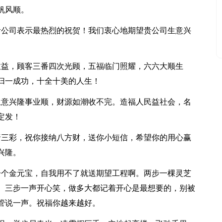
帆风顺。
贵公司表示最热烈的祝贺！我们衷心地期望贵公司生意兴
收益，顾客三番四次光顾，五福临门照耀，六六大顺生
归一成功，十全十美的人生！
生意兴隆事业顺，财源如潮收不完。造福人民益社会，名
定发！
唐三彩，祝你接纳八方财，送你小短信，希望你的用心赢
兴隆。
一个金元宝，自我用不了就送期望工程啊。两步一棵灵芝
。三步一声开心笑，做多大都记着开心是最想要的，别被
管说一声。祝福你越来越好。