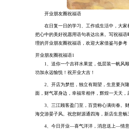
开业朋友圈祝福语
在日复一日的学习、工作或生活中，大家
把心中的美好祝愿用语句表达出来。写祝福语
理的开业朋友圈祝福语，欢迎大家借鉴与参考
开业朋友圈祝福语1
1、送你一个吉祥水果篮，低层装一帆风
功加永远愉悦！祝开业大吉！
2、开店为梦想，独立有期望，生意要兴
面，财气罩身边，幸福常相伴，辉煌一天天，
3、三江顾客盈门至，百货称心满街春。
海交游晏子风。祝您财源通四海，新店生意畅
4、今日开业—喜气洋洋，消息送上—情