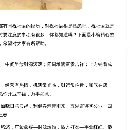
都有写祝福语的经历，对祝福语很是熟悉吧，祝福语就是
时要注意的事项有很多，你都知道吗？下面是小编精心整
，希望对大家有所帮助。
顺；中间呈放财源滚滚；四周堆满富贵吉祥；上方铺着成
隆，经营有热情，机遇常光临，财运常临近，和气在店
愿你开业幸福，万事如意。
财如晓日腾云起，利似春潮带雨来。五湖寄迹陶公业，四
三春。
意悠悠，广聚豪客—财源滚滚，四方好友—事业红红。恭