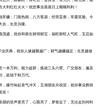
吉大利红红火火！祝您事业蒸蒸日上顺顺利利！
小钱常赚；门面热闹，八方客源；经营妥善，常露笑脸。今
大吉，生意兴隆。
财源茂盛，祝你和善生财得财宝，福旺财旺人气旺，宝店如
开业庆典，祝你人缘越聚越广；财气越赚越足；生意越做
生意一本万利。能力超群，炼就三头六臂。广交朋友，遍及
功，延续千秋万代。
洋洋，爆竹响起喜气冲天，五湖朋友共祝贺，祝你事业辉煌
眼笑！
，亲朋的笑声更亮了，心豁亮了，梦靠近了，无论走到何时