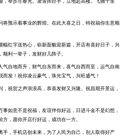
喜报，举步尽春光。凌霄挥巨手，立地起高楼。飞驰千里
顺利将预示着事业的辉煌。在此大喜之日，特祝福你生意顺
，横幅红字送热心，崭新面貌迎新篇，开店有喜好日子，兴
，顺利一辈子，发财好几阵子。
，人气自地而升，财气自东而来，喜气自西而至，运气自南
我而发！祝你凌云豪气，珠光宝气，兴旺盛气！
来到，祝贺之声浪浪高，恭喜发财又兴隆。祝昌期开景运，
，万事如意不是祝福，友谊伴你好运，日进斗金不是幻想，
前方，愿你开店行好运，成功在一方。
不离手，手机店创未来，为了人民为自己，别人取得好产