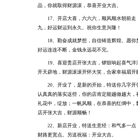
品，你就取得财源滚，恭喜开业大吉。
17、开店大喜，六六六，顺风顺水朝前
九，好运财运到永久。祝你生意兴隆！
18、勤奋成就梦想，自信铸造辉煌。愿
好运连连不断，金钱永远花不完。
19、喜迎贵店开张大吉，锣鼓响起喜气
开天辟地，财源滚滚开怀大笑，合家幸福眉开
20、开业了，是新的开始，特送你几字
认真真的落实这些，你的店肯定能越做越大，
礼花中，绽放；一帆风顺，在恭喜的红绸中，
店开张大吉，财源顺畅！
22、新店开业，特送生意经：和气多一
财路更宽点。另送祝福：开业大吉。