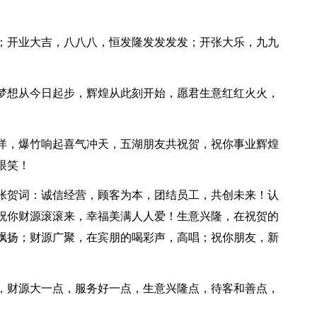
走；开业大吉，八八八，恒发隆发发发发；开张大乐，九九
你梦想从今日起步，辉煌从此刻开始，愿君生意红红火火，
洋洋，爆竹响起喜气冲天，五湖朋友共祝贺，祝你事业辉煌
眼笑！
开张贺词：诚信经营，顾客为本，团结员工，共创未来！认
祝你财源滚滚来，幸福美满人人爱！生意兴隆，在祝贺的
飘扬；财源广聚，在宾朋的喝彩声，高唱；祝你朋友，新
点，财源大一点，服务好一点，生意兴隆点，待客和善点，