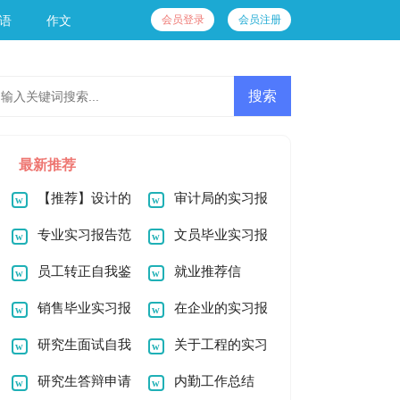
会员登录
会员注册
语
作文
最新推荐
【推荐】设计的
审计局的实习报
实习报告汇总8篇
专业实习报告范
告
文员毕业实习报
文集合7篇
员工转正自我鉴
告
就业推荐信
定(15篇)
销售毕业实习报
在企业的实习报
告
研究生面试自我
告范文合集五篇
关于工程的实习
介绍
研究生答辩申请
报告合集8篇
内勤工作总结