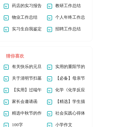
书
药店的实习报告
教研工作总结
范文汇编五篇
物业工作总结
个人年终工作总
实习生自我鉴定
结汇编15篇
招聘工作总结
15篇
猜你喜欢
有关快乐的元旦
实用的重阳节的
作文100字四篇
关于清明节扫墓
作文600字3篇
【必备】母亲节
作文800字汇总5篇
【实用】过端午
的作文100字锦集十
化学《化学反应
节的作文500字锦集
家长会邀请函
篇
中的能量变化》教案
【精选】学生描
6篇
(汇编15篇)
精选中秋节的作
6篇
写小学的作文400字
社会实践心得体
文300字锦集5篇
100字
九篇
会(通用15篇)
小学作文