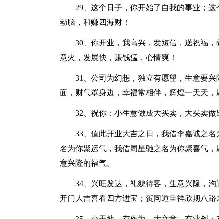
29、这个日子，你开始了自我的事业；
动脑，和赚四海财！
30、你开业，我高兴，发短信，送祝福
意火，发展快，赚钱猛，心情爽！
31、公司为幻想，独立有愿望，生意要
面，财气罩身边，幸福常相伴，辉煌一天天，
32、祝你：小生意做成大买卖，大买卖做
33、值此开业大吉之日，我借李嘉诚之
名为你聚运气，我借周星驰之名为你聚喜气，
意兴隆的福气。
34、兴旺发达，礼貌待客，生意兴隆，
开门大吉喜看四方进宝；贺同道呈祥欣期八路
35、小天地，有作为，大文章，有业创