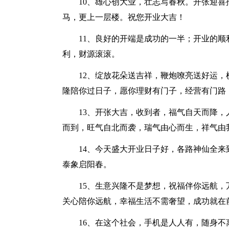
10、雄心创大业，壮志写春秋。开张迎
马，更上一层楼。祝您开业大吉！
11、良好的开端是成功的一半；开业的
利，财源滚滚。
12、绽放花朵送吉祥，鞭炮嘹亮送好运
隆陪你过日子，愿你理财有门子，经营有门路
13、开张大吉，收到者，福气自天而降
而到，旺气自北而袭，瑞气由心而生，祥气由
14、今天盛大开业日子好，各路神仙全
泰象启阳春。
15、生意兴隆不是梦想，祝福伴你远航
关心陪你远航，幸福生活不需奢望，成功就在
16、在这个社会，手机是人人有，随身