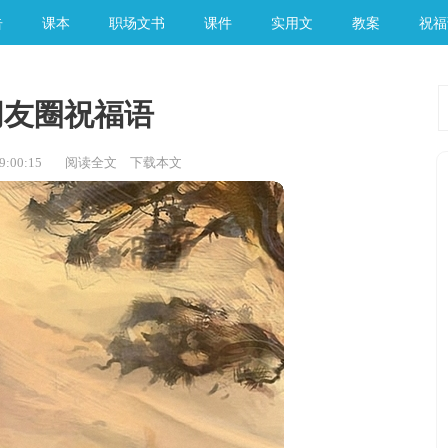
告
课本
职场文书
课件
实用文
教案
祝福
朋友圈祝福语
:00:15
阅读全文
下载本文