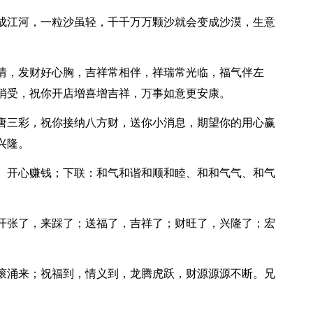
聚成江河，一粒沙虽轻，千千万万颗沙就会变成沙漠，生意
心情，发财好心胸，吉祥常相伴，祥瑞常光临，福气伴左
消受，祝你开店增喜增吉祥，万事如意更安康。
你唐三彩，祝你接纳八方财，送你小消息，期望你的用心赢
兴隆。
心、开心赚钱；下联：和气和谐和顺和睦、和和气气、和气
。
；开张了，来踩了；送福了，吉祥了；财旺了，兴隆了；宏
滚滚涌来；祝福到，情义到，龙腾虎跃，财源源源不断。兄