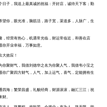
这个日子，我送上最真诚的祝福：开好店，诚待天下客；勤
，希望你，眼光准，脑筋活，路子宽，渠道多，人脉广，生
兴隆，经营有热心，机遇常光临，财运常临近，和善在店
愿你开业幸福，万事如意。
出大效应！
名为你聚财气，我借刘德华之名为你聚人气，我借韦小宝之
愿你广聚四方财气，人气，加上运气，喜气，定能拥有生
沟通四海；繁荣昌盛，礼貌经商，财源滚滚，融汇三江；祝
来财。
；有志人，路鹏程，肯吃苦，会择业；有为人，路无限，能