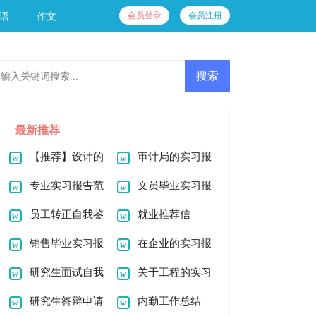
会员登录
会员注册
语
作文
最新推荐
【推荐】设计的
审计局的实习报
实习报告汇总8篇
专业实习报告范
告
文员毕业实习报
文集合7篇
员工转正自我鉴
告
就业推荐信
定(15篇)
销售毕业实习报
在企业的实习报
告
研究生面试自我
告范文合集五篇
关于工程的实习
介绍
研究生答辩申请
报告合集8篇
内勤工作总结