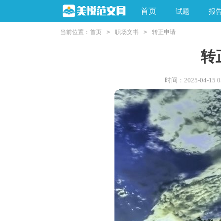
首页
试题
报
当前位置：
首页
>
职场文书
>
转正申请
转
时间：2025-04-15 05