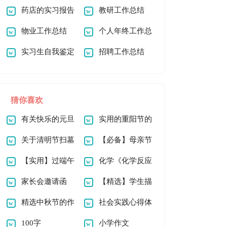
书
药店的实习报告
教研工作总结
范文汇编五篇
物业工作总结
个人年终工作总
实习生自我鉴定
结汇编15篇
招聘工作总结
15篇
猜你喜欢
有关快乐的元旦
实用的重阳节的
作文100字四篇
关于清明节扫墓
作文600字3篇
【必备】母亲节
作文800字汇总5篇
【实用】过端午
的作文100字锦集十
化学《化学反应
节的作文500字锦集
家长会邀请函
篇
中的能量变化》教案
【精选】学生描
6篇
(汇编15篇)
精选中秋节的作
6篇
写小学的作文400字
社会实践心得体
文300字锦集5篇
100字
九篇
会(通用15篇)
小学作文