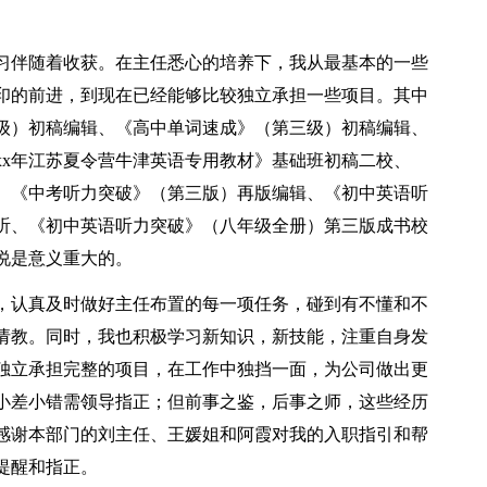
习伴随着收获。在主任悉心的培养下，我从最基本的一些
印的前进，到现在已经能够比较独立承担一些项目。其中
级）初稿编辑、《高中单词速成》（第三级）初稿编辑、
xx年江苏夏令营牛津英语专用教材》基础班初稿二校、
、《中考听力突破》（第三版）再版编辑、《初中英语听
听、《初中英语听力突破》（八年级全册）第三版成书校
说是意义重大的。
，认真及时做好主任布置的每一项任务，碰到有不懂和不
请教。同时，我也积极学习新知识，新技能，注重自身发
独立承担完整的项目，在工作中独挡一面，为公司做出更
小差小错需领导指正；但前事之鉴，后事之师，这些经历
感谢本部门的刘主任、王媛姐和阿霞对我的入职指引和帮
提醒和指正。