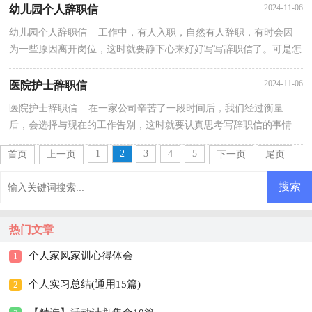
2024-11-06
幼儿园个人辞职信
幼儿园个人辞职信 工作中，有人入职，自然有人辞职，有时会因
为一些原因离开岗位，这时就要静下心来好好写写辞职信了。可是怎
样写出合乎规范的辞职信呢？下面是小编精心整理的幼儿...
2024-11-06
医院护士辞职信
医院护士辞职信 在一家公司辛苦了一段时间后，我们经过衡量
后，会选择与现在的工作告别，这时就要认真思考写辞职信的事情
了。可是怎样写出合乎规范的辞职信呢？下面是小编精心整...
1
2
3
4
5
首页
上一页
下一页
尾页
热门文章
个人家风家训心得体会
1
个人实习总结(通用15篇)
2