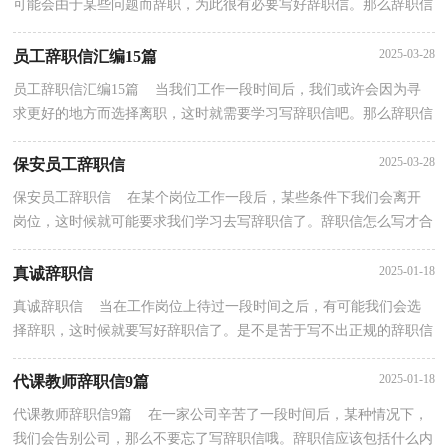
可能会由于某些问题而辞职，为此很有必要写好辞职信。那么辞职信
应该包括什么内容呢？下面是小编为大家收集的简单的...
2025-03-28
员工辞职信汇编15篇
员工辞职信汇编15篇 当我们工作一段时间后，我们或许会因为寻
求更好的地方而选择离职，这时就需要学习写辞职信吧。那么辞职信
里该包含哪些内容呢？以下是小编为大家整理的员工...
2025-03-28
保安员工辞职信
保安员工辞职信 在某个岗位工作一段后，某些条件下我们会离开
岗位，这时候就可能要求我们学习去写辞职信了。辞职信怎么写才合
适呢？以下是小编帮大家整理的保安员工辞职信，欢迎...
2025-01-18
真诚辞职信
真诚辞职信 当在工作岗位上待过一段时间之后，有可能我们会选
择辞职，这时候就要写好辞职信了。是不是苦于写不出正规的辞职信
呢？以下是小编精心整理的真诚辞职信，希望能够帮助...
2025-01-18
代课教师辞职信9篇
代课教师辞职信9篇 在一家公司辛苦了一段时间后，某种情况下，
我们会告别公司，那么不要忘了写辞职信哦。辞职信应该包括什么内